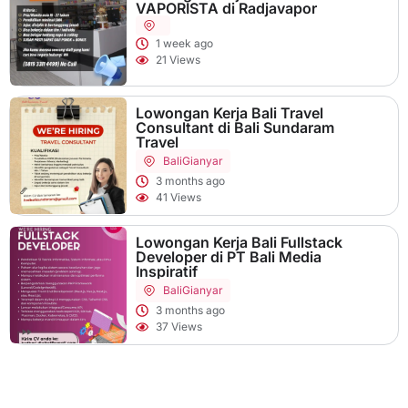
VAPORISTA di Radjavapor
1 week ago
21 Views
Lowongan Kerja Bali Travel
Consultant di Bali Sundaram
Travel
Bali
Gianyar
3 months ago
41 Views
Lowongan Kerja Bali Fullstack
Developer di PT Bali Media
Inspiratif
Bali
Gianyar
3 months ago
37 Views