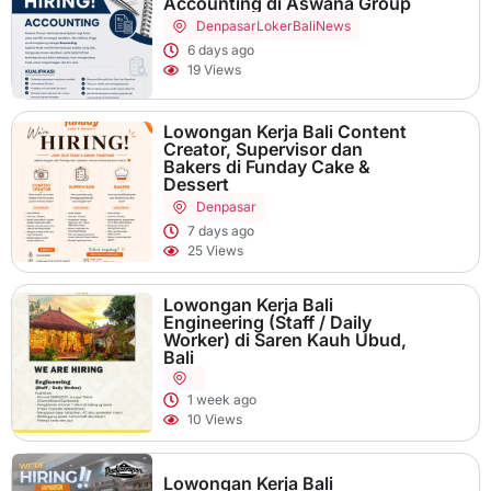
Accounting di Aswana Group
Denpasar
LokerBaliNews
6 days ago
19 Views
Lowongan Kerja Bali Content
Creator, Supervisor dan
Bakers di Funday Cake &
Dessert
Denpasar
7 days ago
25 Views
Lowongan Kerja Bali
Engineering (Staff / Daily
Worker) di Saren Kauh Ubud,
Bali
1 week ago
10 Views
Lowongan Kerja Bali