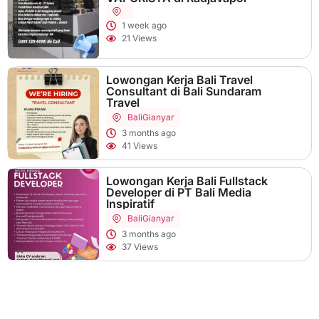
1 week ago
21 Views
Lowongan Kerja Bali Travel
Consultant di Bali Sundaram
Travel
Bali
Gianyar
3 months ago
41 Views
Lowongan Kerja Bali Fullstack
Developer di PT Bali Media
Inspiratif
Bali
Gianyar
3 months ago
37 Views