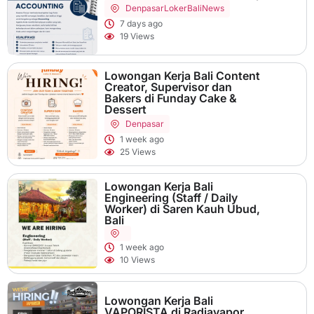
Denpasar
LokerBaliNews
7 days ago
19 Views
Lowongan Kerja Bali Content
Creator, Supervisor dan
Bakers di Funday Cake &
Dessert
Denpasar
1 week ago
25 Views
Lowongan Kerja Bali
Engineering (Staff / Daily
Worker) di Saren Kauh Ubud,
Bali
1 week ago
10 Views
Lowongan Kerja Bali
VAPORISTA di Radjavapor