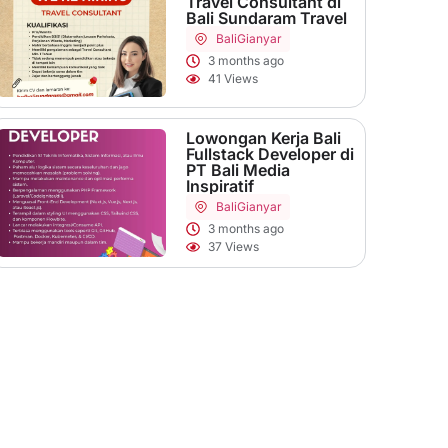
Travel Consultant di
Bali Sundaram Travel
Bali
Gianyar
3 months ago
41 Views
Lowongan Kerja Bali
Fullstack Developer di
PT Bali Media
Inspiratif
Bali
Gianyar
3 months ago
37 Views