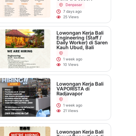
Denpasar
7 days ago
25 Views
Lowongan Kerja Bali
Engineering (Staff /
Daily Worker) di Saren
Kauh Ubud, Bali
1 week ago
10 Views
Lowongan Kerja Bali
VAPORISTA di
Radjavapor
1 week ago
21 Views
Lowongan Kerja Bali