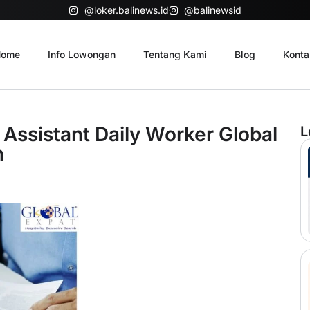
@loker.balinews.id
@balinewsid
ome
Info Lowongan
Tentang Kami
Blog
Konta
 Assistant Daily Worker Global
L
n