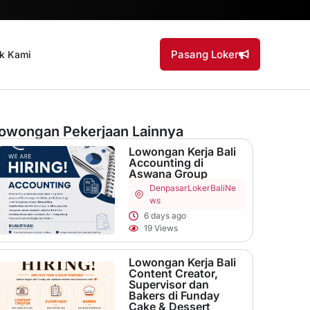
Pasang Loker
k Kami
owongan Pekerjaan Lainnya
Lowongan Kerja Bali
Accounting di
Aswana Group
Denpasar
LokerBaliNe
ws
6 days ago
19 Views
Lowongan Kerja Bali
Content Creator,
Supervisor dan
Bakers di Funday
Cake & Dessert