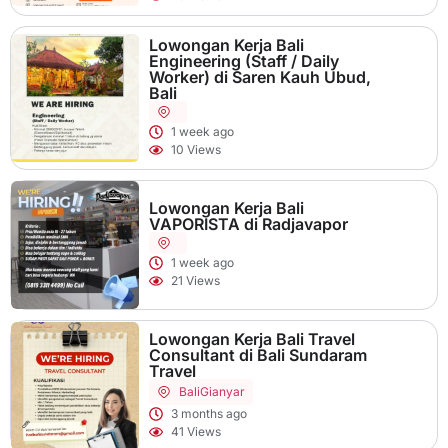
Lowongan Kerja Bali
Engineering (Staff / Daily
Worker) di Saren Kauh Ubud,
Bali
1 week ago
10 Views
Lowongan Kerja Bali
VAPORISTA di Radjavapor
1 week ago
21 Views
Lowongan Kerja Bali Travel
Consultant di Bali Sundaram
Travel
Bali
Gianyar
3 months ago
41 Views