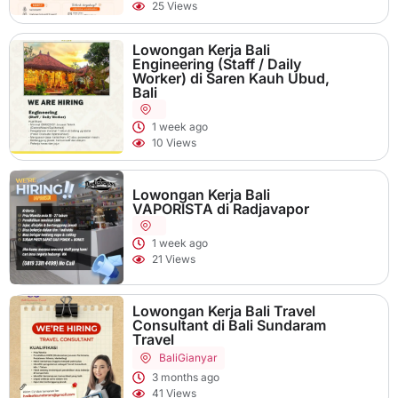
25 Views
Lowongan Kerja Bali
Engineering (Staff / Daily
Worker) di Saren Kauh Ubud,
Bali
1 week ago
10 Views
Lowongan Kerja Bali
VAPORISTA di Radjavapor
1 week ago
21 Views
Lowongan Kerja Bali Travel
Consultant di Bali Sundaram
Travel
Bali
Gianyar
3 months ago
41 Views