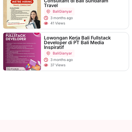
Consultant di Bali Sundaram
Travel
Bali
Gianyar
3 months ago
41 Views
Lowongan Kerja Bali Fullstack
Developer di PT Bali Media
Inspiratif
Bali
Gianyar
3 months ago
37 Views