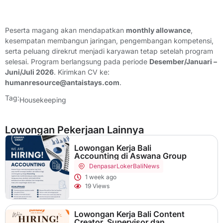
Peserta magang akan mendapatkan
monthly allowance
,
kesempatan membangun jaringan, pengembangan kompetensi,
serta peluang direkrut menjadi karyawan tetap setelah program
selesai. Program berlangsung pada periode
Desember/Januari –
Juni/Juli 2026
. Kirimkan CV ke:
humanresource@antaistays.com
.
Tag:
Housekeeping
Lowongan Pekerjaan Lainnya
Lowongan Kerja Bali
Accounting di Aswana Group
Denpasar
LokerBaliNews
1 week ago
19 Views
Lowongan Kerja Bali Content
Creator, Supervisor dan