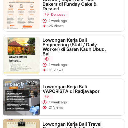
Bakers di Funday Cake &
Dessert
Denpasar
1 week ago
25 Views
Lowongan Kerja Bali
Engineering (Staff / Daily
Worker) di Saren Kauh Ubud,
Bali
1 week ago
10 Views
Lowongan Kerja Bali
VAPORISTA di Radjavapor
1 week ago
21 Views
Lowongan Kerja Bali Travel