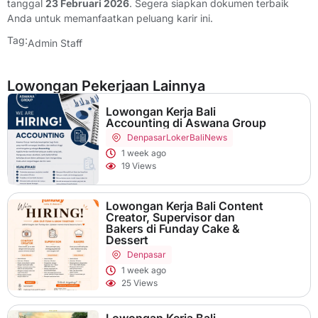
tanggal
23 Februari 2026
. Segera siapkan dokumen terbaik
Anda untuk memanfaatkan peluang karir ini.
Tag:
Admin Staff
Lowongan Pekerjaan Lainnya
Lowongan Kerja Bali
Accounting di Aswana Group
Denpasar
LokerBaliNews
1 week ago
19 Views
Lowongan Kerja Bali Content
Creator, Supervisor dan
Bakers di Funday Cake &
Dessert
Denpasar
1 week ago
25 Views
Lowongan Kerja Bali