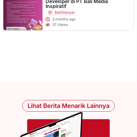
Developer di PT Bali Media
Inspiratif
Bali
Gianyar
3 months ago
37 Views
Lihat Berita Menarik Lainnya