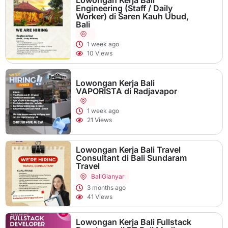
Engineering (Staff / Daily
Worker) di Saren Kauh Ubud,
Bali
1 week ago
10 Views
Lowongan Kerja Bali
VAPORISTA di Radjavapor
1 week ago
21 Views
Lowongan Kerja Bali Travel
Consultant di Bali Sundaram
Travel
Bali
Gianyar
3 months ago
41 Views
Lowongan Kerja Bali Fullstack