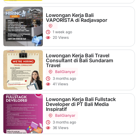
Lowongan Kerja Bali
VAPORISTA di Radjavapor
1 week ago
20 Views
Lowongan Kerja Bali Travel
Consultant di Bali Sundaram
Travel
Bali
Gianyar
3 months ago
41 Views
Lowongan Kerja Bali Fullstack
Developer di PT Bali Media
Inspiratif
Bali
Gianyar
3 months ago
36 Views