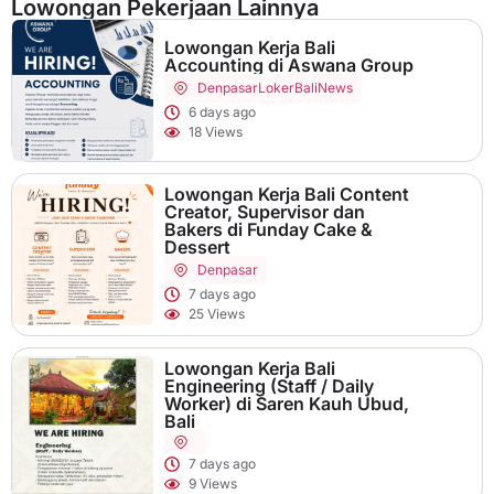
Lowongan Pekerjaan Lainnya
Lowongan Kerja Bali
Accounting di Aswana Group
Denpasar
LokerBaliNews
6 days ago
18 Views
Lowongan Kerja Bali Content
Creator, Supervisor dan
Bakers di Funday Cake &
Dessert
Denpasar
7 days ago
25 Views
Lowongan Kerja Bali
Engineering (Staff / Daily
Worker) di Saren Kauh Ubud,
Bali
7 days ago
9 Views