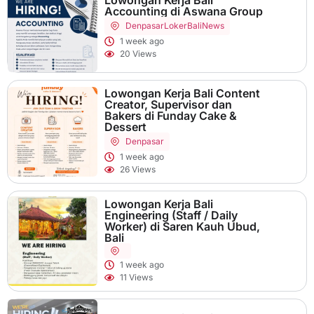
Accounting di Aswana Group
Denpasar
LokerBaliNews
1 week ago
20 Views
Lowongan Kerja Bali Content
Creator, Supervisor dan
Bakers di Funday Cake &
Dessert
Denpasar
1 week ago
26 Views
Lowongan Kerja Bali
Engineering (Staff / Daily
Worker) di Saren Kauh Ubud,
Bali
1 week ago
11 Views