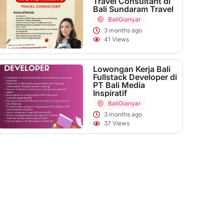
Travel Consultant di
Bali Sundaram Travel
Bali
Gianyar
3 months ago
41 Views
Lowongan Kerja Bali
Fullstack Developer di
PT Bali Media
Inspiratif
Bali
Gianyar
3 months ago
37 Views