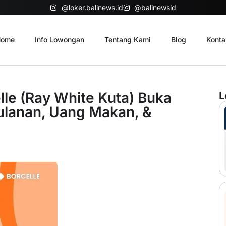
@loker.balinews.id
@balinewsid
ome
Info Lowongan
Tentang Kami
Blog
Konta
lle (Ray White Kuta) Buka
L
 Bulanan, Uang Makan, &