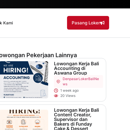
Pasang Loker
k Kami
owongan Pekerjaan Lainnya
Lowongan Kerja Bali
Accounting di
Aswana Group
Denpasar
LokerBaliNe
ws
1 week ago
20 Views
Lowongan Kerja Bali
Content Creator,
Supervisor dan
Bakers di Funday
Cake & Dessert