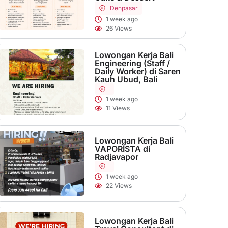
Denpasar
1 week ago
26 Views
Lowongan Kerja Bali
Engineering (Staff /
Daily Worker) di Saren
Kauh Ubud, Bali
1 week ago
11 Views
Lowongan Kerja Bali
VAPORISTA di
Radjavapor
1 week ago
22 Views
Lowongan Kerja Bali