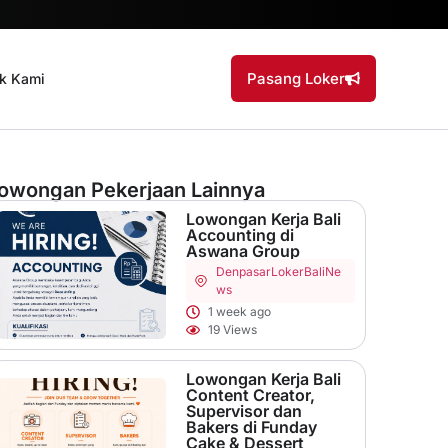
Pasang Loker
k Kami
owongan Pekerjaan Lainnya
Lowongan Kerja Bali
Accounting di
Aswana Group
Denpasar
LokerBaliNe
ws
1 week ago
19 Views
Lowongan Kerja Bali
Content Creator,
Supervisor dan
Bakers di Funday
Cake & Dessert