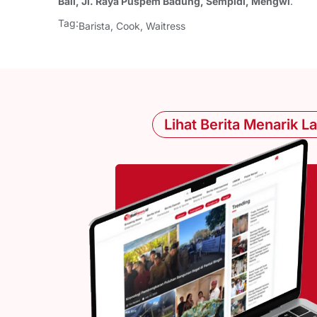
Bali, Jl. Raya Puspem Badung, Sempidi, Mengwi
.
Tag:
Barista
,
Cook
,
Waitress
Lihat Berita Menarik L