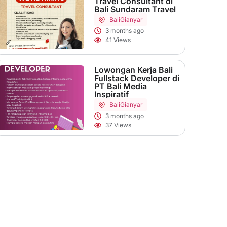
Travel Consultant di
Bali Sundaram Travel
Bali
Gianyar
3 months ago
41 Views
Lowongan Kerja Bali
Fullstack Developer di
PT Bali Media
Inspiratif
Bali
Gianyar
3 months ago
37 Views