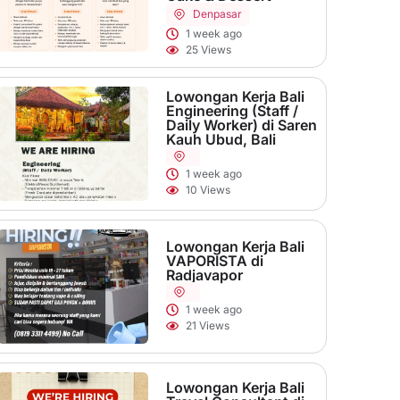
Denpasar
1 week ago
25 Views
Lowongan Kerja Bali
Engineering (Staff /
Daily Worker) di Saren
Kauh Ubud, Bali
1 week ago
10 Views
Lowongan Kerja Bali
VAPORISTA di
Radjavapor
1 week ago
21 Views
Lowongan Kerja Bali