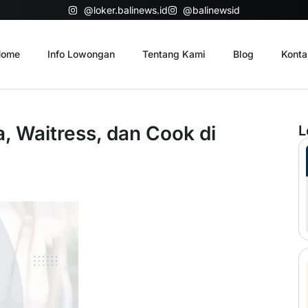
@loker.balinews.id
@balinewsid
ome
Info Lowongan
Tentang Kami
Blog
Konta
a, Waitress, dan Cook di
L