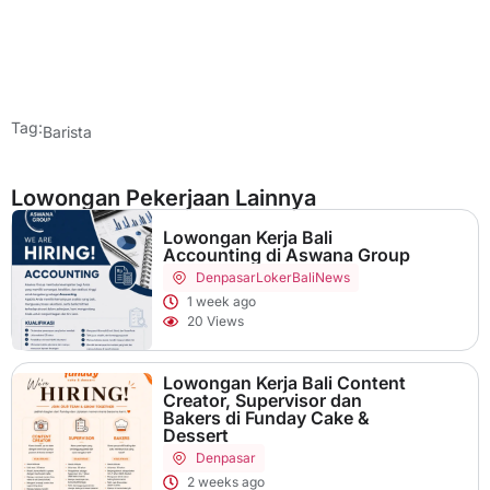
Tag:
Barista
Lowongan Pekerjaan Lainnya
Lowongan Kerja Bali
Accounting di Aswana Group
Denpasar
LokerBaliNews
1 week ago
20 Views
Lowongan Kerja Bali Content
Creator, Supervisor dan
Bakers di Funday Cake &
Dessert
Denpasar
2 weeks ago