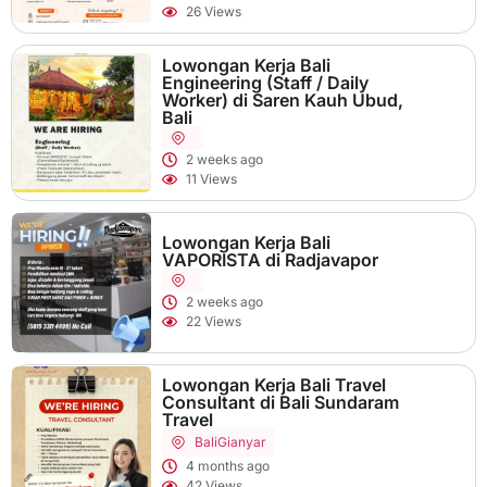
26 Views
Lowongan Kerja Bali
Engineering (Staff / Daily
Worker) di Saren Kauh Ubud,
Bali
2 weeks ago
11 Views
Lowongan Kerja Bali
VAPORISTA di Radjavapor
2 weeks ago
22 Views
Lowongan Kerja Bali Travel
Consultant di Bali Sundaram
Travel
Bali
Gianyar
4 months ago
42 Views