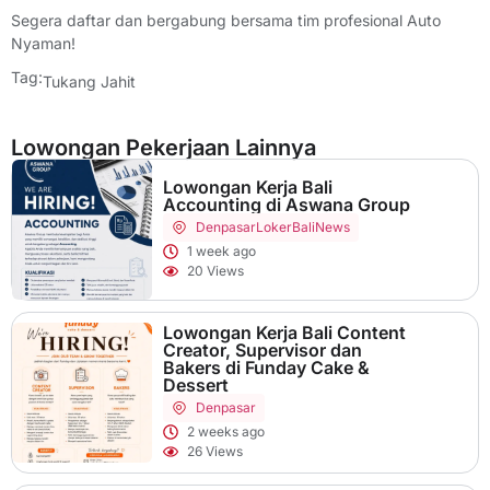
Segera daftar dan bergabung bersama tim profesional Auto
Nyaman!
Tag:
Tukang Jahit
Lowongan Pekerjaan Lainnya
Lowongan Kerja Bali
Accounting di Aswana Group
Denpasar
LokerBaliNews
1 week ago
20 Views
Lowongan Kerja Bali Content
Creator, Supervisor dan
Bakers di Funday Cake &
Dessert
Denpasar
2 weeks ago
26 Views