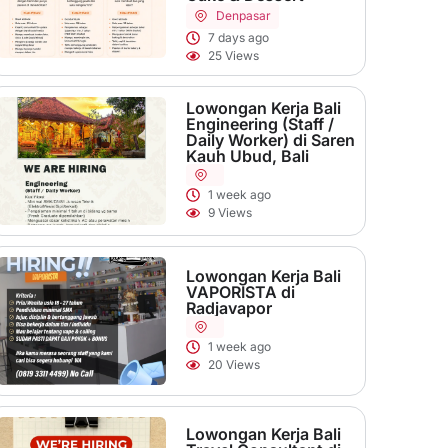
Denpasar
7 days ago
25 Views
Lowongan Kerja Bali
Engineering (Staff /
Daily Worker) di Saren
Kauh Ubud, Bali
1 week ago
9 Views
Lowongan Kerja Bali
VAPORISTA di
Radjavapor
1 week ago
20 Views
Lowongan Kerja Bali