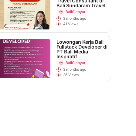
Travel Consultant di
Bali Sundaram Travel
Bali
Gianyar
3 months ago
41 Views
Lowongan Kerja Bali
Fullstack Developer di
PT Bali Media
Inspiratif
Bali
Gianyar
3 months ago
36 Views