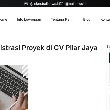
@loker.balinews.id
@balinewsid
ome
Info Lowongan
Tentang Kami
Blog
Konta
strasi Proyek di CV Pilar Jaya
L