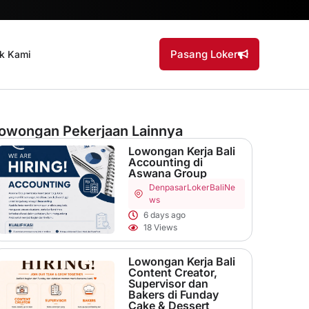
Pasang Loker
k Kami
owongan Pekerjaan Lainnya
Lowongan Kerja Bali
Accounting di
Aswana Group
Denpasar
LokerBaliNe
ws
6 days ago
18 Views
Lowongan Kerja Bali
Content Creator,
Supervisor dan
Bakers di Funday
Cake & Dessert