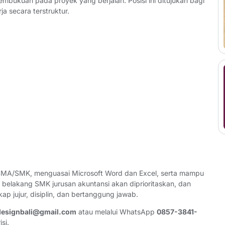
bukuan pada proyek yang berjalan. Posisi ini ditujukan bagi
ja secara terstruktur.
al SMA/SMK, menguasai Microsoft Word dan Excel, serta mampu
elakang SMK jurusan akuntansi akan diprioritaskan, dan
kap jujur, disiplin, dan bertanggung jawab.
designbali@gmail.com
atau melalui WhatsApp
0857-3841-
si.