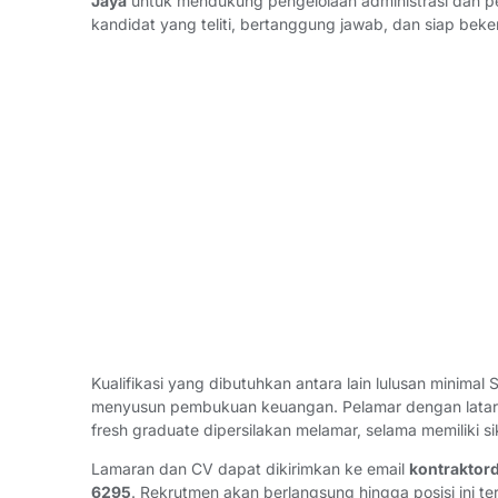
Jaya
untuk mendukung pengelolaan administrasi dan pem
kandidat yang teliti, bertanggung jawab, dan siap beker
Kualifikasi yang dibutuhkan antara lain lulusan minim
menyusun pembukuan keuangan. Pelamar dengan latar b
fresh graduate dipersilakan melamar, selama memiliki si
Lamaran dan CV dapat dikirimkan ke email
kontraktor
6295
. Rekrutmen akan berlangsung hingga posisi ini teri