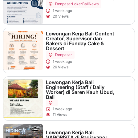
Denpasar
LokerBaliNews
1 week ago
20 Views
Lowongan Kerja Bali Content
Creator, Supervisor dan
Bakers di Funday Cake &
Dessert
Denpasar
1 week ago
26 Views
Lowongan Kerja Bali
Engineering (Staff / Daily
Worker) di Saren Kauh Ubud,
Bali
1 week ago
11 Views
Lowongan Kerja Bali
VAPORISTA di Radjavapor