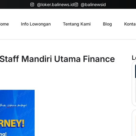
@loker.balinews.id
@balinewsid
ome
Info Lowongan
Tentang Kami
Blog
Konta
Staff Mandiri Utama Finance
L