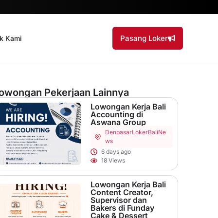
Pasang Loker
k Kami
owongan Pekerjaan Lainnya
Lowongan Kerja Bali
Accounting di
Aswana Group
Denpasar
LokerBaliNe
ws
6 days ago
18 Views
Lowongan Kerja Bali
Content Creator,
Supervisor dan
Bakers di Funday
Cake & Dessert