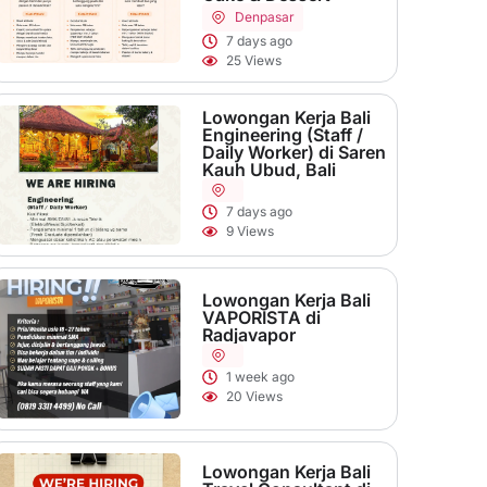
Denpasar
7 days ago
25 Views
Lowongan Kerja Bali
Engineering (Staff /
Daily Worker) di Saren
Kauh Ubud, Bali
7 days ago
9 Views
Lowongan Kerja Bali
VAPORISTA di
Radjavapor
1 week ago
20 Views
Lowongan Kerja Bali