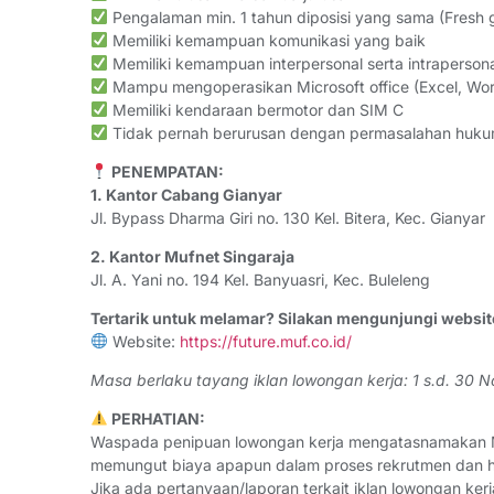
Pengalaman min. 1 tahun diposisi yang sama (Fresh 
Memiliki kemampuan komunikasi yang baik
Memiliki kemampuan interpersonal serta intraperson
Mampu mengoperasikan Microsoft office (Excel, Wor
Memiliki kendaraan bermotor dan SIM C
Tidak pernah berurusan dengan permasalahan huku
PENEMPATAN:
1. Kantor Cabang Gianyar
Jl. Bypass Dharma Giri no. 130 Kel. Bitera, Kec. Gianyar
2. Kantor Mufnet Singaraja
Jl. A. Yani no. 194 Kel. Banyuasri, Kec. Buleleng
Tertarik untuk melamar? Silakan mengunjungi website 
Website:
https://future.muf.co.id/
Masa berlaku tayang iklan lowongan kerja: 1 s.d. 30
PERHATIAN:
Waspada penipuan lowongan kerja mengatasnamakan Ma
memungut biaya apapun dalam proses rekrutmen dan han
Jika ada pertanyaan/laporan terkait iklan lowongan ke