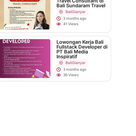
Travel Consultant di
Bali Sundaram Travel
Bali
Gianyar
3 months ago
41 Views
Lowongan Kerja Bali
Fullstack Developer di
PT Bali Media
Inspiratif
Bali
Gianyar
3 months ago
36 Views