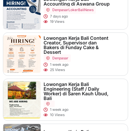
Accounting di Aswana Group
Denpasar
LokerBaliNews
7 days ago
19 Views
Lowongan Kerja Bali Content
Creator, Supervisor dan
Bakers di Funday Cake &
Dessert
Denpasar
1 week ago
25 Views
Lowongan Kerja Bali
Engineering (Staff / Daily
Worker) di Saren Kauh Ubud,
Bali
1 week ago
10 Views