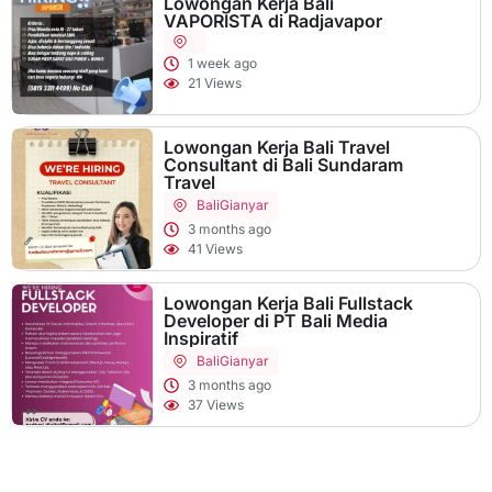
Lowongan Kerja Bali
VAPORISTA di Radjavapor
1 week ago
21 Views
Lowongan Kerja Bali Travel
Consultant di Bali Sundaram
Travel
Bali
Gianyar
3 months ago
41 Views
Lowongan Kerja Bali Fullstack
Developer di PT Bali Media
Inspiratif
Bali
Gianyar
3 months ago
37 Views