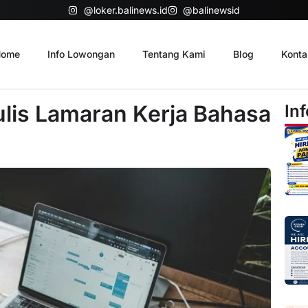
@loker.balinews.id
@balinewsid
ome
Info Lowongan
Tentang Kami
Blog
Konta
is Lamaran Kerja Bahasa
In