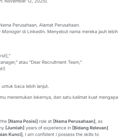
toh: November 12, 2025).
, Nama Perusahaan, Alamat Perusahaan.
ng Manager
di LinkedIn. Menyebut nama mereka jauh lebih
ut],”
anager,” atau “Dear Recruitment Team,”
t!)
 untuk baca lebih lanjut.
amu menemukan lokernya, dan satu kalimat kuat mengapa
 the
[Nama Posisi]
role at
[Nama Perusahaan]
, as
 my
[Jumlah]
years of experience in
[Bidang Relevan]
ian Kunci]
, I am confident I possess the skills to