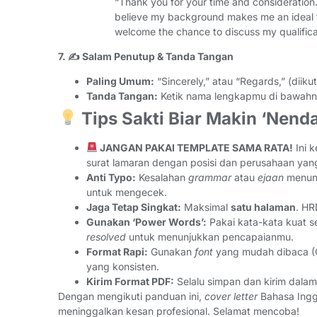
“Thank you for your time and consideration.
believe my background makes me an ideal f
welcome the chance to discuss my qualificat
7. ✍️ Salam Penutup & Tanda Tangan
Paling Umum:
“Sincerely,” atau “Regards,” (diiku
Tanda Tangan:
Ketik nama lengkapmu di bawahn
Tips Sakti Biar Makin ‘Nend
JANGAN PAKAI TEMPLATE SAMA RATA!
Ini k
surat lamaran dengan posisi dan perusahaan yan
Anti Typo:
Kesalahan
grammar
atau
ejaan
menunj
untuk mengecek.
Jaga Tetap Singkat:
Maksimal
satu halaman
. HR
Gunakan ‘Power Words’:
Pakai kata-kata kuat s
resolved
untuk menunjukkan pencapaianmu.
Format Rapi:
Gunakan
font
yang mudah dibaca (Ca
yang konsisten.
Kirim Format PDF:
Selalu simpan dan kirim dala
Dengan mengikuti panduan ini,
cover letter
Bahasa Inggr
meninggalkan kesan profesional. Selamat mencoba!