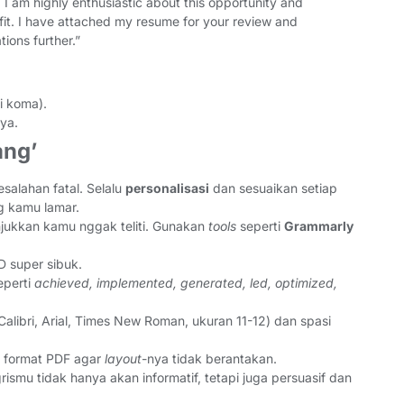
 I am highly enthusiastic about this opportunity and
it. I have attached my resume for your review and
ions further.”
ti koma).
ya.
ang’
esalahan fatal. Selalu
personalisasi
dan sesuaikan setiap
g kamu lamar.
ukkan kamu nggak teliti. Gunakan
tools
seperti
Grammarly
D super sibuk.
eperti
achieved, implemented, generated, led, optimized,
libri, Arial, Times New Roman, ukuran 11-12) dan spasi
m format PDF agar
layout
-nya tidak berantakan.
ismu tidak hanya akan informatif, tetapi juga persuasif dan