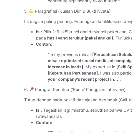
contribute significantly to your team.”
5.
Paragraf Isi (‘Jualan Diri’ & Bukti Nyata)
Ini bagian paling penting. Hubungkan kualifikasimu d
Isi:
Pilih 2-3
skill
kunci dari deskripsi pekerjaan. 
pada
hasil yang terukur (pakai angka!)
. Tunjukk
Contoh:
“In my previous role at
[Perusahaan Sebel
misal: optimized social media ad campaig
increase in leads]
. My expertise in
[Skill S
[Kebutuhan Perusahaan]
. I was also part
your company’s recent project in…]
.”
6.
Paragraf Penutup (‘Kunci’ Panggilan Interview)
Tutup dengan nada positif dan ajakan bertindak (Call-to
Isi:
Tegaskan lagi minatmu, sebutkan bahwa CV ter
(wawancara).
Contoh: