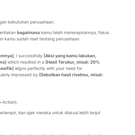
engan kebutuhan perusahaan.
Ceritakan
bagaimana
kamu telah menerapkannya, fokus
an kamu sudah riset tentang perusahaan.
umnya]
, I successfully
[Aksi yang kamu lakukan,
ns]
which resulted in a
[Hasil Terukur, misal: 20%
pesifik]
aligns perfectly with your need for
icularly impressed by
[Sebutkan hasil risetmu, misal:
-Action).
lampir, dan ajak mereka untuk diskusi lebih lanjut