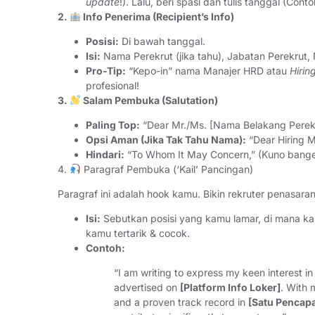
update
!). Lalu, beri spasi dan tulis tanggal (Con
2.
Info Penerima (Recipient’s Info)
Posisi:
Di bawah tanggal.
Isi:
Nama Perekrut (jika tahu), Jabatan Perekrut
Pro-Tip:
“Kepo-in” nama Manajer HRD atau
Hiri
profesional!
3.
Salam Pembuka (Salutation)
Paling Top:
“Dear Mr./Ms. [Nama Belakang Perekr
Opsi Aman (Jika Tak Tahu Nama):
“Dear Hiring M
Hindari:
“To Whom It May Concern,” (Kuno bange
4.
Paragraf Pembuka (‘Kail’ Pancingan)
Paragraf ini adalah hook kamu. Bikin rekruter penasaran
Isi:
Sebutkan posisi yang kamu lamar, di mana k
kamu tertarik & cocok.
Contoh:
“I am writing to express my keen interest in
advertised on
[Platform Info Loker]
. With
and a proven track record in
[Satu Pencapa