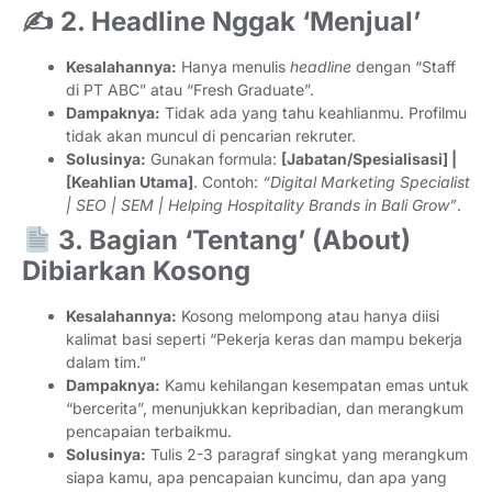
✍️ 2. Headline Nggak ‘Menjual’
Kesalahannya:
Hanya menulis
headline
dengan “Staff
di PT ABC” atau “Fresh Graduate”.
Dampaknya:
Tidak ada yang tahu keahlianmu. Profilmu
tidak akan muncul di pencarian rekruter.
Solusinya:
Gunakan formula:
[Jabatan/Spesialisasi] |
[Keahlian Utama]
. Contoh:
“Digital Marketing Specialist
| SEO | SEM | Helping Hospitality Brands in Bali Grow”
.
3. Bagian ‘Tentang’ (About)
Dibiarkan Kosong
Kesalahannya:
Kosong melompong atau hanya diisi
kalimat basi seperti “Pekerja keras dan mampu bekerja
dalam tim.”
Dampaknya:
Kamu kehilangan kesempatan emas untuk
“bercerita”, menunjukkan kepribadian, dan merangkum
pencapaian terbaikmu.
Solusinya:
Tulis 2-3 paragraf singkat yang merangkum
siapa kamu, apa pencapaian kuncimu, dan apa yang